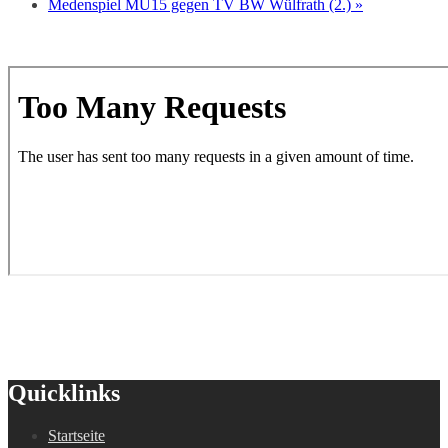
Medenspiel MU15 gegen TV BW Wülfrath (2.)
»
Quicklinks
Startseite