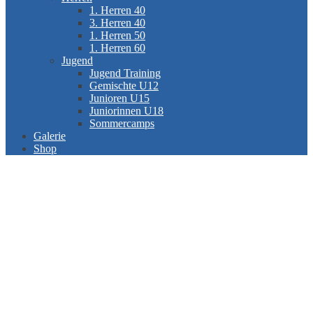
1. Herren 40
3. Herren 40
1. Herren 50
1. Herren 60
Jugend
Jugend Training
Gemischte U12
Junioren U15
Juniorinnen U18
Sommercamps
Galerie
Shop