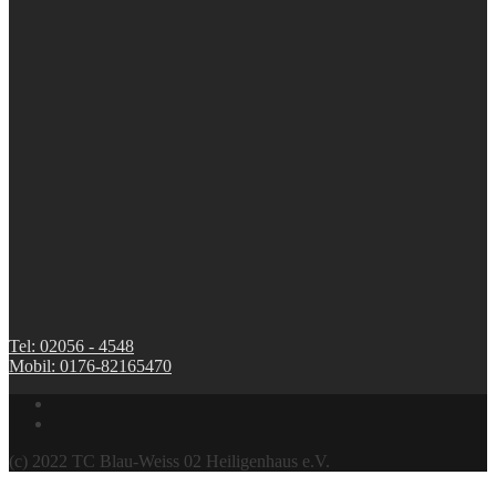
Tel: 02056 - 4548
Mobil: 0176-82165470
(c) 2022 TC Blau-Weiss 02 Heiligenhaus e.V.