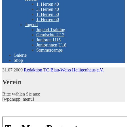
1. Herren 40
3. Herren 40
1. Herren 50
1. Herren 60
Jugend
Jugend Training
Gemischte U12
Junioren U15
Juniorinnen U18
Sommercamps
Galerie
Shop
31.07.2009
Redaktion TC Blau-Weiss Heiligenhaus e.V.
Verein
Bitte wählen Sie aus:
[wpdnepp_menu]