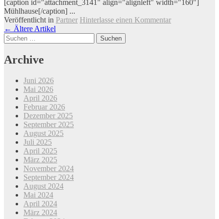
[caption id="attachment_3141" align="alignleft" width="160"]
Mühlhause[/caption] ...
Veröffentlicht in
Partner
Hinterlasse einen Kommentar
Beitrags-
←
Ältere Artikel
Suchen
Navigation
nach:
Archive
Juni 2026
Mai 2026
April 2026
Februar 2026
Dezember 2025
September 2025
August 2025
Juli 2025
April 2025
März 2025
November 2024
September 2024
August 2024
Mai 2024
April 2024
März 2024