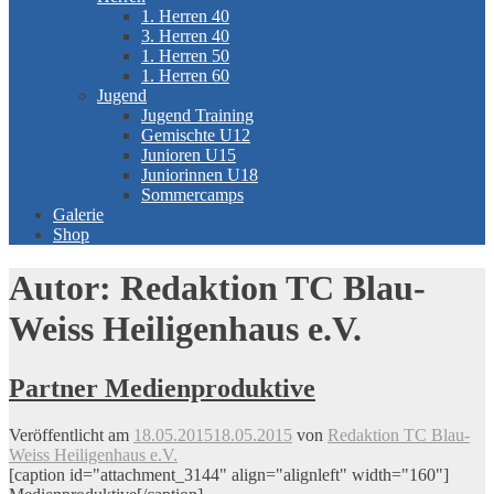
1. Herren 40
3. Herren 40
1. Herren 50
1. Herren 60
Jugend
Jugend Training
Gemischte U12
Junioren U15
Juniorinnen U18
Sommercamps
Galerie
Shop
Autor:
Redaktion TC Blau-
Weiss Heiligenhaus e.V.
Partner Medienproduktive
Veröffentlicht am
18.05.2015
18.05.2015
von
Redaktion TC Blau-
Weiss Heiligenhaus e.V.
[caption id="attachment_3144" align="alignleft" width="160"]