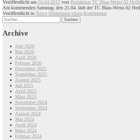
Veröffentlicht am
16.04.2012
von
Redaktion TC Blau-Weiss 02 Heili
Am kommenden Samstag, den 21.04. lädt der TC Blau-Weiss 02 Heili
Veröffentlicht in
News
Hinterlasse einen Kommentar
Beitrags-
Suchen
nach:
Navigation
Archive
Juni 2026
Mai 2026
April 2026
Februar 2026
Dezember 2025
September 2025
August 2025
Juli 2025
April 2025
März 2025
November 2024
September 2024
August 2024
Mai 2024
April 2024
März 2024
Februar 2024