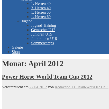
1. Herren 40
3. Herren 40
1. Herren 50
1. Herren 60
Jugend
Jugend Training
Gemischte U12
Junioren U15
Juniorinnen U18
Sommercamps
Galerie
Shop
Monat:
April 2012
Power Horse World Team Cup 2012
Veröffentlicht am
27.04.2012
von
Redaktion TC Blau-Weiss 02 Heili