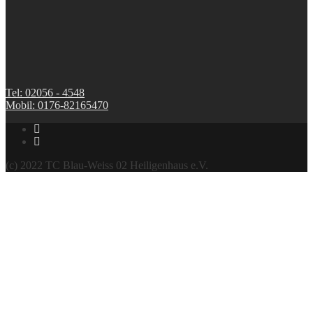
Tel: 02056 - 4548
Mobil: 0176-82165470
(c) 2022 TC Blau-Weiss 02 Heiligenhaus e.V.