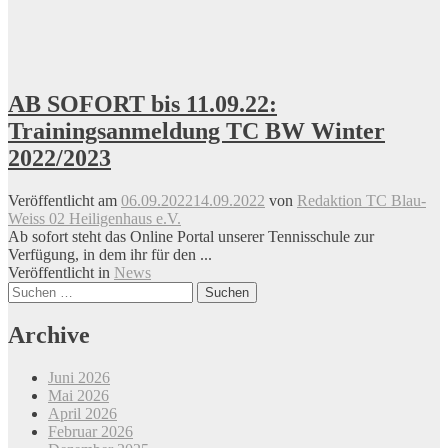
AB SOFORT bis 11.09.22:
Trainingsanmeldung TC BW Winter
2022/2023
Veröffentlicht am
06.09.2022
14.09.2022
von
Redaktion TC Blau-
Weiss 02 Heiligenhaus e.V.
Ab sofort steht das Online Portal unserer Tennisschule zur
Verfügung, in dem ihr für den ...
Veröffentlicht in
News
Beitrags-
Suchen
nach:
Navigation
Archive
Juni 2026
Mai 2026
April 2026
Februar 2026