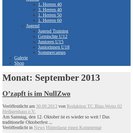
1. Herren 40
3. Herren 40
1. Herren 50
1. Herren 60
Jugend
Jugend Training
Gemischte U12
Junioren U15
Juniorinnen U18
Sommercamps
Galerie
Shop
Monat:
September 2013
O’zapft is im NullZwo
Veröffentlicht am
30.09.2013
von
Redaktion TC Blau-Weiss 02
Heiligenhaus e.V.
Am Samstag, den 12. Oktober ist es wieder so weit ! Das
traditionelle Oktoberfest ...
Veröffentlicht in
News
Hinterlasse einen Kommentar