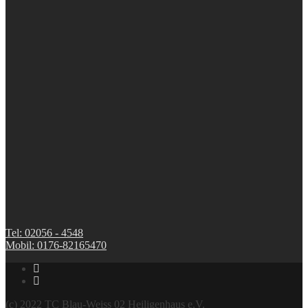
Tel: 02056 - 4548
Mobil: 0176-82165470
(c) 2022 TC Blau-Weiss 02 Heiligenhaus e.V.