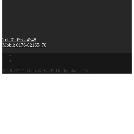
Tel: 02056 - 4548
Mobil: 0176-82165470
(c) 2022 TC Blau-Weiss 02 Heiligenhaus e.V.