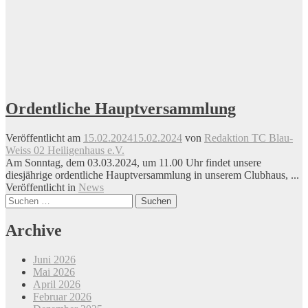
Ordentliche Hauptversammlung
Veröffentlicht am
15.02.2024
15.02.2024
von
Redaktion TC Blau-
Weiss 02 Heiligenhaus e.V.
Am Sonntag, dem 03.03.2024, um 11.00 Uhr findet unsere
diesjährige ordentliche Hauptversammlung in unserem Clubhaus, ...
Veröffentlicht in
News
Beitrags-
Suchen
nach:
Navigation
Archive
Juni 2026
Mai 2026
April 2026
Februar 2026