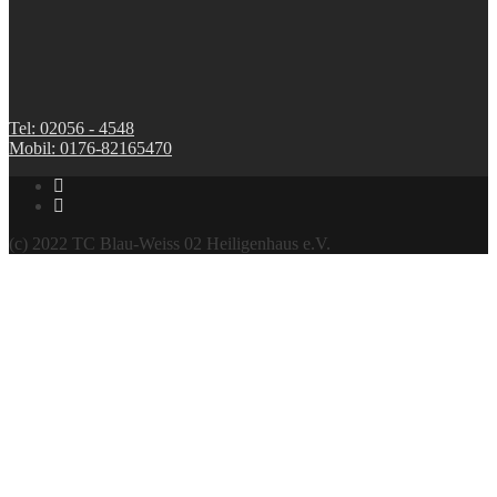
Tel: 02056 - 4548
Mobil: 0176-82165470
(c) 2022 TC Blau-Weiss 02 Heiligenhaus e.V.