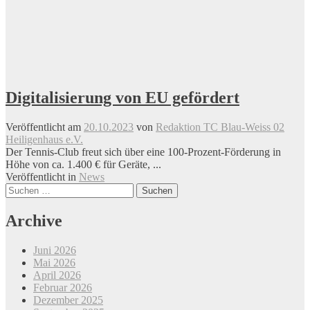
Digitalisierung von EU gefördert
Veröffentlicht am
20.10.2023
von
Redaktion TC Blau-Weiss 02
Heiligenhaus e.V.
Der Tennis-Club freut sich über eine 100-Prozent-Förderung in
Höhe von ca. 1.400 € für Geräte, ...
Veröffentlicht in
News
Beitrags-
Suchen
nach:
Navigation
Archive
Juni 2026
Mai 2026
April 2026
Februar 2026
Dezember 2025