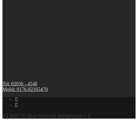
Tel: 02056 - 4548
Mobil: 0176-82165470
(c) 2022 TC Blau-Weiss 02 Heiligenhaus e.V.