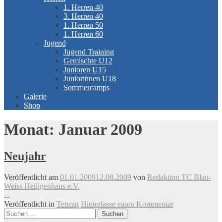
1. Herren 40
3. Herren 40
1. Herren 50
1. Herren 60
Jugend
Jugend Training
Gemischte U12
Junioren U15
Juniorinnen U18
Sommercamps
Galerie
Shop
Monat:
Januar 2009
Neujahr
Veröffentlicht am
01.01.2009
12.08.2009
von
Redaktion TC Blau-
Weiss Heiligenhaus e.V.
...
Veröffentlicht in
Termin
Hinterlasse einen Kommentar
Beitrags-
Suchen
nach: