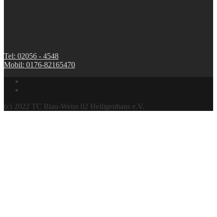
Tel: 02056 - 4548
Mobil: 0176-82165470
(c) 2022 TC Blau-Weiss 02 Heiligenhaus e.V.