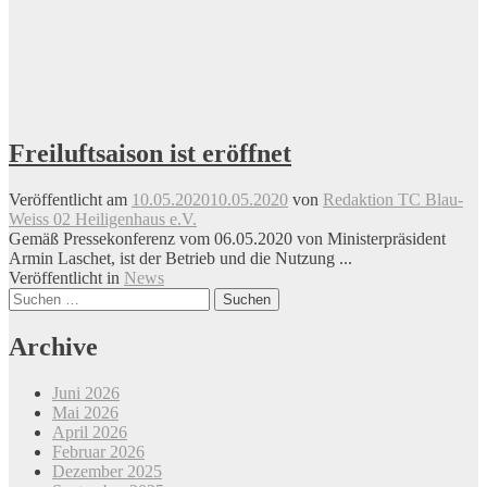
Freiluftsaison ist eröffnet
Veröffentlicht am
10.05.2020
10.05.2020
von
Redaktion TC Blau-
Weiss 02 Heiligenhaus e.V.
Gemäß Pressekonferenz vom 06.05.2020 von Ministerpräsident
Armin Laschet, ist der Betrieb und die Nutzung ...
Veröffentlicht in
News
Beitrags-
Suchen
nach:
Navigation
Archive
Juni 2026
Mai 2026
April 2026
Februar 2026
Dezember 2025