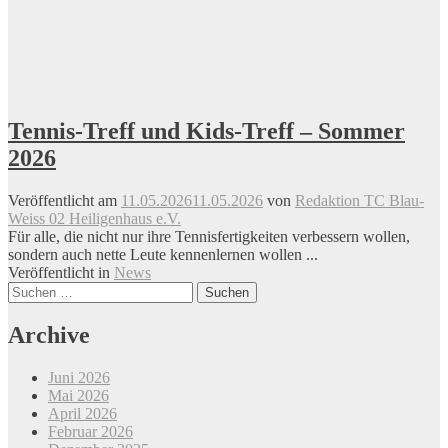
Tennis-Treff und Kids-Treff – Sommer
2026
Veröffentlicht am
11.05.2026
11.05.2026
von
Redaktion TC Blau-
Weiss 02 Heiligenhaus e.V.
Für alle, die nicht nur ihre Tennisfertigkeiten verbessern wollen,
sondern auch nette Leute kennenlernen wollen ...
Veröffentlicht in
News
Beitrags-
Suchen
nach:
Navigation
Archive
Juni 2026
Mai 2026
April 2026
Februar 2026