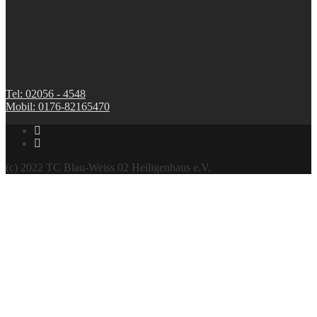
Tel: 02056 - 4548
Mobil: 0176-82165470
(c) 2022 TC Blau-Weiss 02 Heiligenhaus e.V.