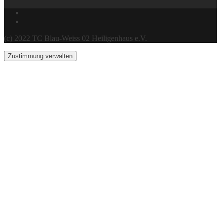
(c) 2022 TC Blau-Weiss 02 Heiligenhaus e.V.
Zustimmung verwalten