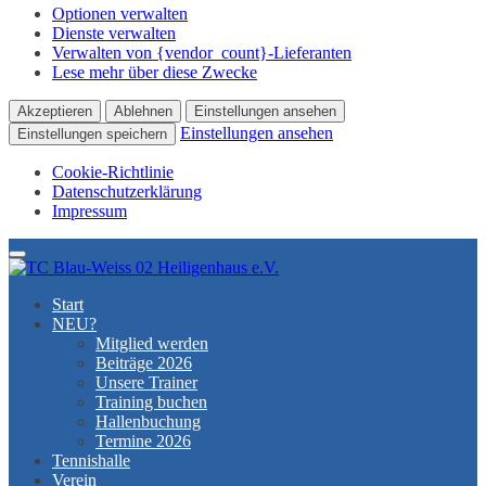
Optionen verwalten
Dienste verwalten
Verwalten von {vendor_count}-Lieferanten
Lese mehr über diese Zwecke
Akzeptieren
Ablehnen
Einstellungen ansehen
Einstellungen ansehen
Einstellungen speichern
Cookie-Richtlinie
Datenschutzerklärung
Impressum
Menu
Start
NEU?
Mitglied werden
Beiträge 2026
Unsere Trainer
Training buchen
Hallenbuchung
Termine 2026
Tennishalle
Verein