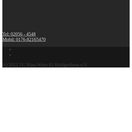
Tel: 02056 - 4548
Mobil: 0176-82165470
(c) 2022 TC Blau-Weiss 02 Heiligenhaus e.V.