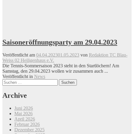
Saisoneröffnungsparty am 29.04.2023
Veröffentlicht am
04.04.2023
01.05.2023
von
Redaktion TC Blau-
Weiss 02 Heiligenhaus e.V.
Die Tennis-Sommersaison 2023 steht in den Startlöchern! Am
Samstag, den 29.04.2023 wollen wir zusammen auch ...
Veröffentlicht in
News
Beitrags-
Suchen
nach:
Navigation
Archive
Juni 2026
Mai 2026
April 2026
Februar 2026
Dezember 2025