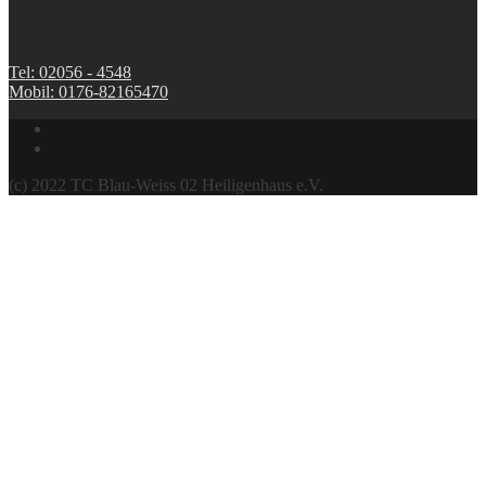
Tel: 02056 - 4548
Mobil: 0176-82165470
(c) 2022 TC Blau-Weiss 02 Heiligenhaus e.V.