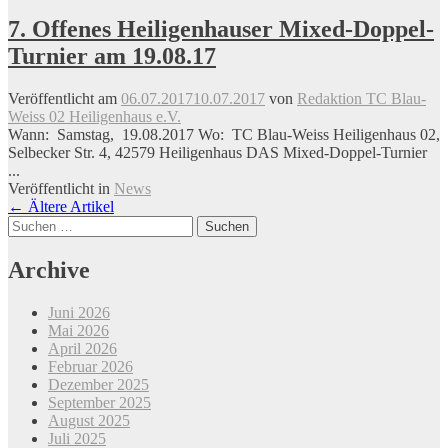
7. Offenes Heiligenhauser Mixed-Doppel-
Turnier am 19.08.17
Veröffentlicht am
06.07.2017
10.07.2017
von
Redaktion TC Blau-
Weiss 02 Heiligenhaus e.V.
Wann: Samstag, 19.08.2017 Wo: TC Blau-Weiss Heiligenhaus 02,
Selbecker Str. 4, 42579 Heiligenhaus DAS Mixed-Doppel-Turnier
...
Veröffentlicht in
News
Beitrags-
←
Ältere Artikel
Suchen
Navigation
nach:
Archive
Juni 2026
Mai 2026
April 2026
Februar 2026
Dezember 2025
September 2025
August 2025
Juli 2025