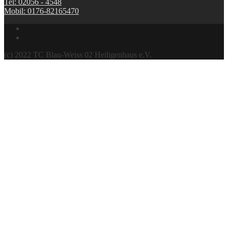
Tel: 02056 - 4548
Mobil: 0176-82165470
(c) 2022 TC Blau-Weiss 02 Heiligenhaus e.V.