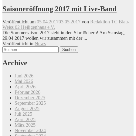
Saisoneröffnung 2017 mit Live-Band
Veröffentlicht am
05.04.2017
03.05.2017
von
Redaktion TC Blau-
Weiss 02 Heiligenhaus e.V.
Die Sommersaison 2017 steht in den Startlöchern! Am Ssmstag,
29.04.2017 wollen wir zusammen mit der ...
Veröffentlicht in
News
Beitrags-
Suchen
nach:
Navigation
Archive
Juni 2026
Mai 2026
April 2026
Februar 2026
Dezember 2025
September 2025
August 2025
Juli 2025
April 2025
März 2025
November 2024
September 2024