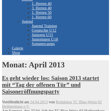
1. Herren 40
3. Herren 40
1. Herren 50
1. Herren 60
Jugend
Jugend Training
Gemischte U12
Junioren U15
Juniorinnen U18
Sommercamps
Galerie
Shop
Monat:
April 2013
Es geht wieder los: Saison 2013 startet
mit “Tag der offenen Tür” und
Saisoneröffnungsparty
Veröffentlicht am
24.04.2013
von
Redaktion TC Blau-Weiss 02
Heiligenhaus e.V.
Am Samstag, den 27.04. lädt der TC Blau-Weiss 02 Heiligenhaus