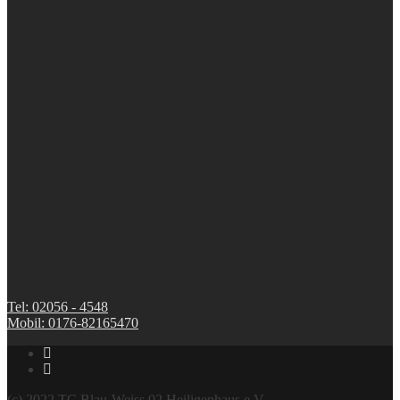
Tel: 02056 - 4548
Mobil: 0176-82165470
(c) 2022 TC Blau-Weiss 02 Heiligenhaus e.V.