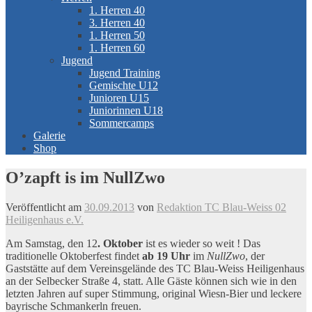
1. Herren 40
3. Herren 40
1. Herren 50
1. Herren 60
Jugend
Jugend Training
Gemischte U12
Junioren U15
Juniorinnen U18
Sommercamps
Galerie
Shop
O’zapft is im NullZwo
Veröffentlicht am
30.09.2013
von
Redaktion TC Blau-Weiss 02
Heiligenhaus e.V.
Am Samstag, den 12
. Oktober
ist es wieder so weit ! Das
traditionelle Oktoberfest findet
ab 19 Uhr
im
NullZwo
, der
Gaststätte auf dem Vereinsgelände des TC Blau-Weiss Heiligenhaus
an der Selbecker Straße 4, statt. Alle Gäste können sich wie in den
letzten Jahren auf super Stimmung, original Wiesn-Bier und leckere
bayrische Schmankerln freuen.