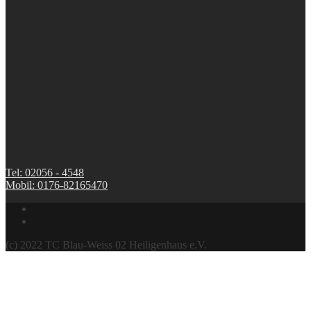
Tel: 02056 - 4548
Mobil: 0176-82165470
(c) 2022 TC Blau-Weiss 02 Heiligenhaus e.V.