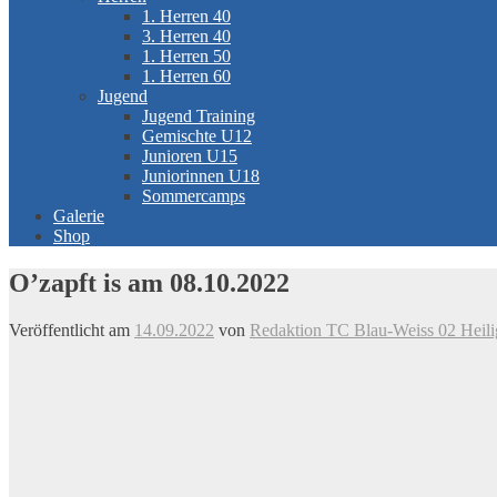
1. Herren 40
3. Herren 40
1. Herren 50
1. Herren 60
Jugend
Jugend Training
Gemischte U12
Junioren U15
Juniorinnen U18
Sommercamps
Galerie
Shop
O’zapft is am 08.10.2022
Veröffentlicht am
14.09.2022
von
Redaktion TC Blau-Weiss 02 Heili