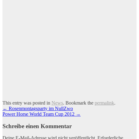
This entry was posted in
News
. Bookmark the
permalink
.
Artikel-
←
Rosenmontagsparty im NullZwo
Power Horse World Team Cup 2012
→
Navigation
Schreibe einen Kommentar
Deine E-Mail-Adresse wird nicht veröffentlicht.
Erforderliche