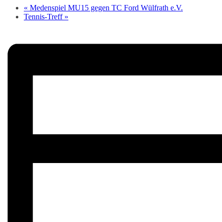
«
Medenspiel MU15 gegen TC Ford Wülfrath e.V.
Tennis-Treff
»