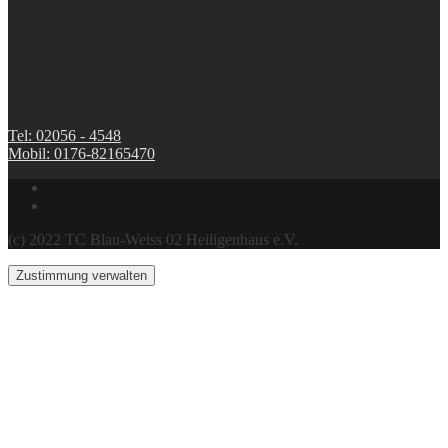
Tel: 02056 - 4548
Mobil: 0176-82165470
(c) 2022 TC Blau-Weiss 02 Heiligenhaus e.V.
Zustimmung verwalten