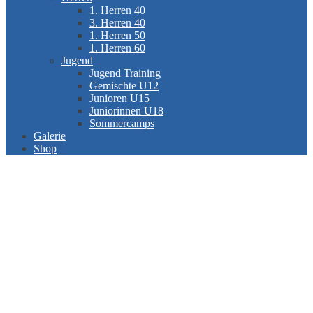
1. Herren 40
3. Herren 40
1. Herren 50
1. Herren 60
Jugend
Jugend Training
Gemischte U12
Junioren U15
Juniorinnen U18
Sommercamps
Galerie
Shop