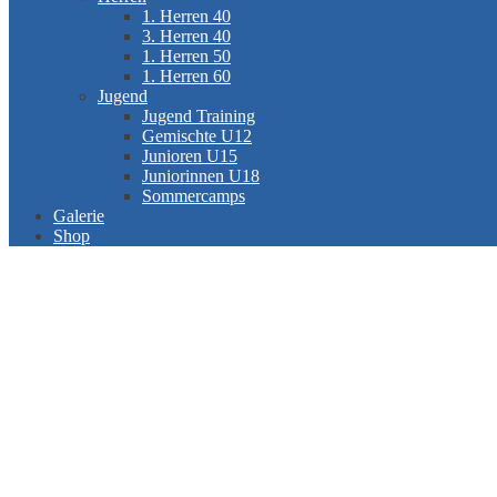
1. Herren 40
3. Herren 40
1. Herren 50
1. Herren 60
Jugend
Jugend Training
Gemischte U12
Junioren U15
Juniorinnen U18
Sommercamps
Galerie
Shop