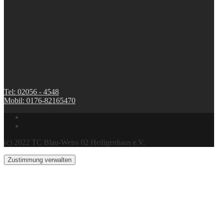
Tel: 02056 - 4548
Mobil: 0176-82165470
(c) 2022 TC Blau-Weiss 02 Heiligenhaus e.V.
Zustimmung verwalten