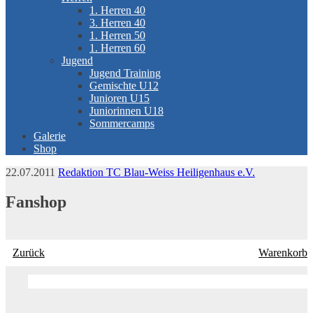
1. Herren 40
3. Herren 40
1. Herren 50
1. Herren 60
Jugend
Jugend Training
Gemischte U12
Junioren U15
Juniorinnen U18
Sommercamps
Galerie
Shop
22.07.2011
Redaktion TC Blau-Weiss Heiligenhaus e.V.
Fanshop
Zurück
Warenkorb