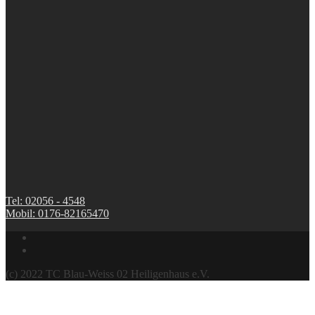
Tel: 02056 - 4548
Mobil: 0176-82165470
(c) 2022 TC Blau-Weiss 02 Heiligenhaus e.V.