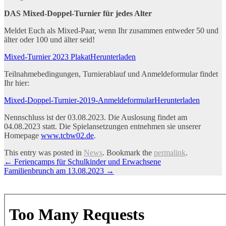
DAS Mixed-Doppel-Turnier für jedes Alter
Meldet Euch als Mixed-Paar, wenn Ihr zusammen entweder 50 und
älter oder 100 und älter seid!
Mixed-Turnier 2023 PlakatHerunterladen
Teilnahmebedingungen, Turnierablauf und Anmeldeformular findet
Ihr hier:
Mixed-Doppel-Turnier-2019-Anmeldeformular
Herunterladen
Nennschluss ist der 03.08.2023. Die Auslosung findet am
04.08.2023 statt. Die Spielansetzungen entnehmen sie unserer
Homepage
www.tcbw02.de
.
This entry was posted in
News
. Bookmark the
permalink
.
Artikel-
←
Feriencamps für Schulkinder und Erwachsene
Familienbrunch am 13.08.2023
→
Navigation