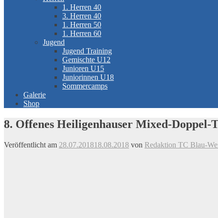
1. Herren 40
3. Herren 40
1. Herren 50
1. Herren 60
Jugend
Jugend Training
Gemischte U12
Junioren U15
Juniorinnen U18
Sommercamps
Galerie
Shop
8. Offenes Heiligenhauser Mixed-Doppel-T
Veröffentlicht am
28.07.2018
18.08.2018
von
Redaktion TC Blau-Weis