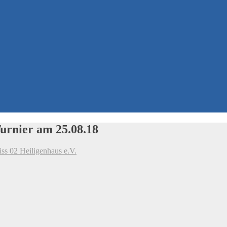
urnier am 25.08.18
s 02 Heiligenhaus e.V.