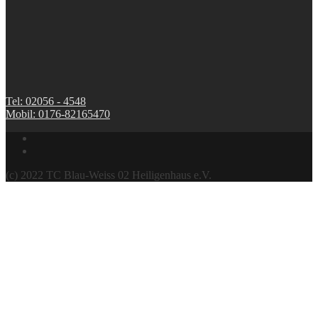
Tel: 02056 - 4548
Mobil: 0176-82165470
(c) 2022 TC Blau-Weiss 02 Heiligenhaus e.V.