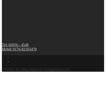
Tel: 02056 - 4548
Mobil: 0176-82165470
(c) 2022 TC Blau-Weiss 02 Heiligenhaus e.V.