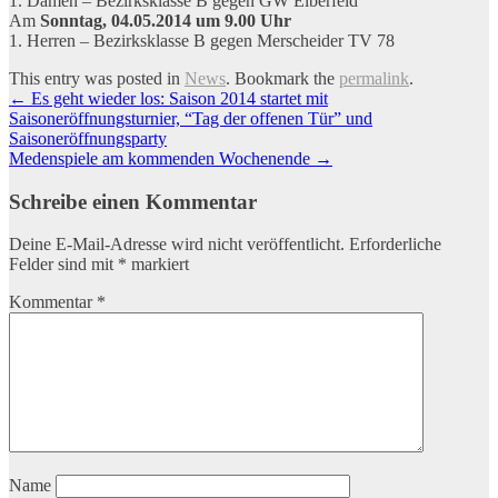
1. Damen – Bezirksklasse B gegen GW Elberfeld
Am
Sonntag, 04.05.2014 um 9.00 Uhr
1. Herren – Bezirksklasse B gegen Merscheider TV 78
This entry was posted in
News
. Bookmark the
permalink
.
Artikel-
←
Es geht wieder los: Saison 2014 startet mit
Saisoneröffnungsturnier, “Tag der offenen Tür” und
Navigation
Saisoneröffnungsparty
Medenspiele am kommenden Wochenende
→
Schreibe einen Kommentar
Deine E-Mail-Adresse wird nicht veröffentlicht.
Erforderliche
Felder sind mit
*
markiert
Kommentar
*
Name