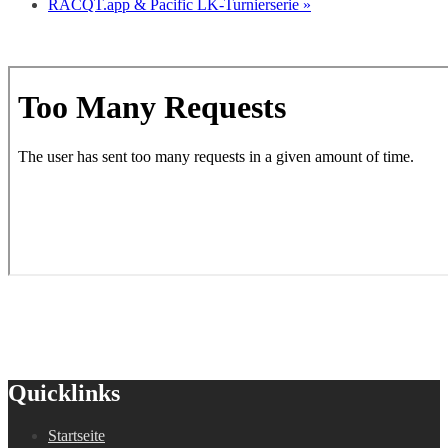
RACQT.app & Pacific LK-Turnierserie
»
Quicklinks
Startseite