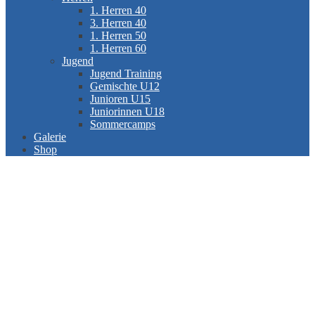
1. Herren 40
3. Herren 40
1. Herren 50
1. Herren 60
Jugend
Jugend Training
Gemischte U12
Junioren U15
Juniorinnen U18
Sommercamps
Galerie
Shop