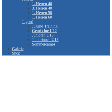
1. Herren 40
3. Herren 40
1. Herren 50
1. Herren 60
Jugend
Jugend Training
Gemischte U12
Junioren U15
Juniorinnen U18
Sommercamps
Galerie
Shop