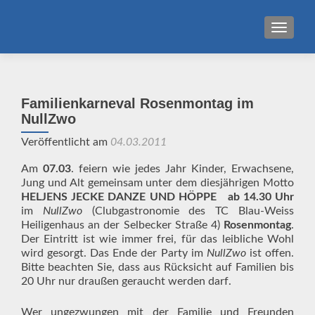
MENU
Familienkarneval Rosenmontag im
NullZwo
Veröffentlicht am
04.03.2011
Am
07.03
. feiern wie jedes Jahr Kinder, Erwachsene,
Jung und Alt gemeinsam unter dem diesjährigen Motto
HELJENS JECKE DANZE UND HÖPPE
ab
14.30 Uhr
im
NullZwo
(Clubgastronomie des TC Blau-Weiss
Heiligenhaus an der Selbecker Straße 4)
Rosenmontag
.
Der Eintritt ist wie immer frei, für das leibliche Wohl
wird gesorgt. Das Ende der Party im
NullZwo
ist offen.
Bitte beachten Sie, dass aus Rücksicht auf Familien bis
20 Uhr nur draußen geraucht werden darf.
Wer ungezwungen mit der Familie und Freunden