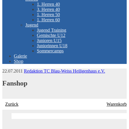
1. Herren 40
3. Herren 40
1. Herren 50
1. Herren 60
Jugend
Jugend Training
Gemischte U12
Junioren U15
Juniorinnen U18
Sommercamps
Galerie
Shop
22.07.2011
Redaktion TC Blau-Weiss Heiligenhaus e.V.
Fanshop
Zurück
Warenkorb