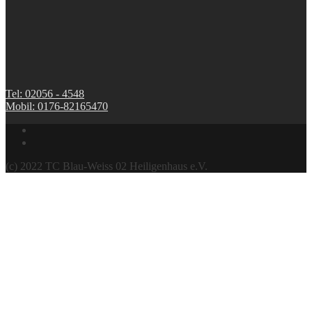
Tel: 02056 - 4548
Mobil: 0176-82165470
(c) 2022 TC Blau-Weiss 02 Heiligenhaus e.V.