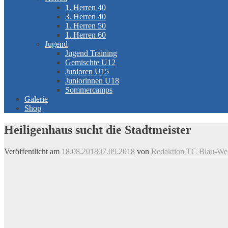
1. Herren 40
3. Herren 40
1. Herren 50
1. Herren 60
Jugend
Jugend Training
Gemischte U12
Junioren U15
Juniorinnen U18
Sommercamps
Galerie
Shop
Heiligenhaus sucht die Stadtmeister
Veröffentlicht am
18.08.2018
07.09.2018
von
Redaktion TC Blau-Weis