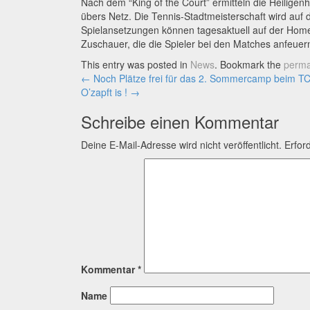
Nach dem “King of the Court” ermitteln die Heiligen
übers Netz. Die Tennis-Stadtmeisterschaft wird auf 
Spielansetzungen können tagesaktuell auf der Home
Zuschauer, die die Spieler bei den Matches anfeu
This entry was posted in
News
. Bookmark the
perma
Artikel-
←
Noch Plätze frei für das 2. Sommercamp beim T
O’zapft is !
→
Navigation
Schreibe einen Kommentar
Deine E-Mail-Adresse wird nicht veröffentlicht.
Erfor
Kommentar
*
Name