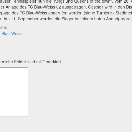
hauser Tennisspieler nun die “Kings und Queens of the town”. Vom 28. 
der Anlage des TC Blau-Weiss 02 ausgetragen. Gespielt wird in den Disz
page des TC Blau-Weiss abgerufen werden (siehe Turniere / Stadtmeist
ern. Am 11. September werden die Sieger bei einem buten Abendprogr
link
.
C Blau-Weiss
derliche Felder sind mit
*
markiert