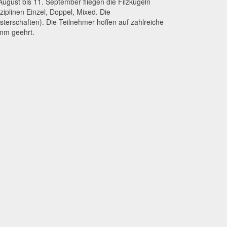
August bis 11. September fliegen die Filzkugeln
iplinen Einzel, Doppel, Mixed. Die
erschaften). Die Teilnehmer hoffen auf zahlreiche
amm geehrt.