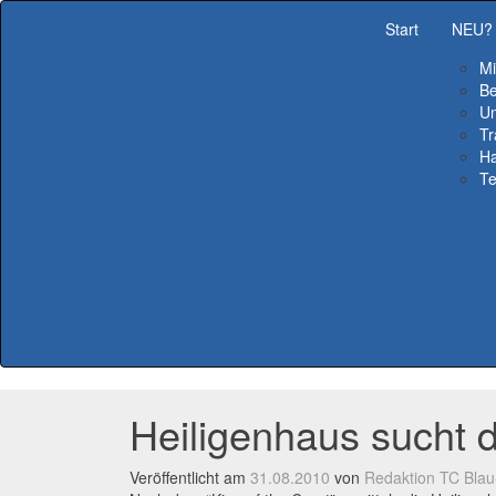
Start
NEU?
Mi
Be
Un
Tr
Ha
Te
Heiligenhaus sucht d
Veröffentlicht am
31.08.2010
von
Redaktion TC Blau