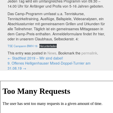
Jeden Tag wird ein umfangreiches Programm von 09.30 –
14.00 Uhr für Anfänger und Profis von 5-16 Jahren geboten.
Das Camp-Programm umfasst u.a. Tenniskurse,
Tenniszirkeltraining, Ausflüge, Ballspiele, Videoanalysen, ein
Abschlussturnier mit gemeinsamem Grillen und Urkunden für
alle Teilnehmer. Täglich ist ein gemeinsames Mittagessen in
dem Camp-Preis enthalten. Anmeldeformulare findet Ihr hier,
oder in unserem Claubhaus, Selbeckerstr. 4:
TSE Campanm BWH 19
Herunterladen
This entry was posted in
News
. Bookmark the
permalink
.
Artikel-
←
Stadtfest 2019 – Wir sind dabei!
9. Offenes Heiligenhauser Mixed-Doppel-Turnier am
Navigation
31.08.19
→