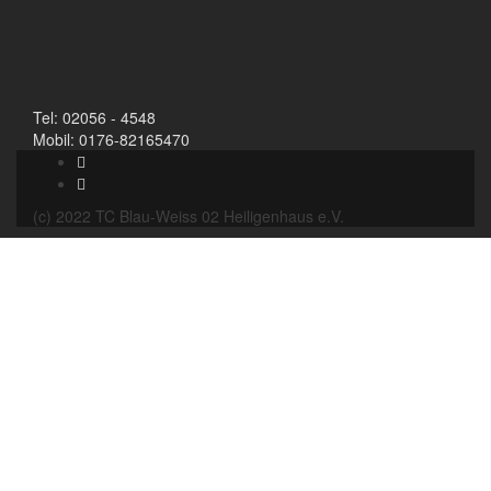
Tel: 02056 - 4548
Mobil: 0176-82165470
(c) 2022 TC Blau-Weiss 02 Heiligenhaus e.V.