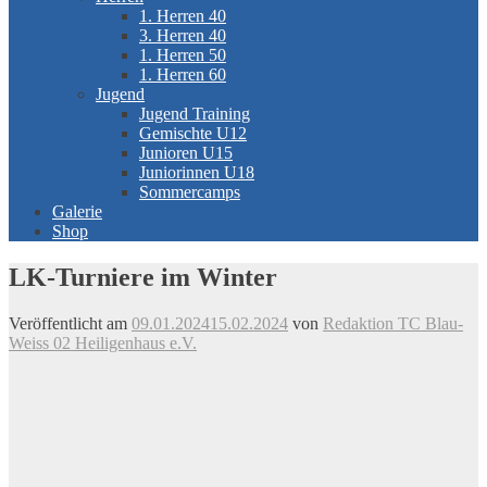
1. Herren 40
3. Herren 40
1. Herren 50
1. Herren 60
Jugend
Jugend Training
Gemischte U12
Junioren U15
Juniorinnen U18
Sommercamps
Galerie
Shop
LK-Turniere im Winter
Veröffentlicht am
09.01.2024
15.02.2024
von
Redaktion TC Blau-
Weiss 02 Heiligenhaus e.V.