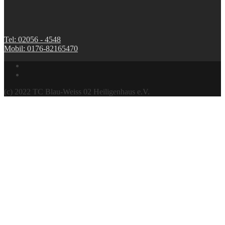
Tel: 02056 - 4548
Mobil: 0176-82165470
(c) 2022 TC Blau-Weiss 02 Heiligenhaus e.V.