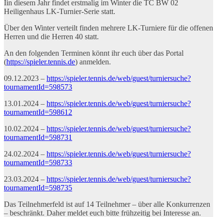
Iin diesem Jahr findet erstmalig im Winter die TC BW 02
Heiligenhaus LK-Turnier-Serie statt.
Über den Winter verteilt finden mehrere LK-Turniere für die offenen
Herren und die Herren 40 statt.
An den folgenden Terminen könnt ihr euch über das Portal
(
https://spieler.tennis.de
) anmelden.
09.12.2023 –
https://spieler.tennis.de/web/guest/turniersuche?
tournamentId=598573
13.01.2024 –
https://spieler.tennis.de/web/guest/turniersuche?
tournamentId=598612
10.02.2024 –
https://spieler.tennis.de/web/guest/turniersuche?
tournamentId=598731
24.02.2024 –
https://spieler.tennis.de/web/guest/turniersuche?
tournamentId=598733
23.03.2024 –
https://spieler.tennis.de/web/guest/turniersuche?
tournamentId=598735
Das Teilnehmerfeld ist auf 14 Teilnehmer – über alle Konkurrenzen
– beschränkt. Daher meldet euch bitte frühzeitig bei Interesse an.