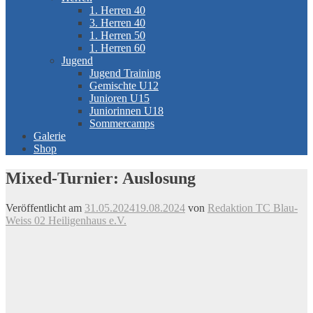
1. Herren 40
3. Herren 40
1. Herren 50
1. Herren 60
Jugend
Jugend Training
Gemischte U12
Junioren U15
Juniorinnen U18
Sommercamps
Galerie
Shop
Mixed-Turnier: Auslosung
Veröffentlicht am
31.05.2024
19.08.2024
von
Redaktion TC Blau-
Weiss 02 Heiligenhaus e.V.