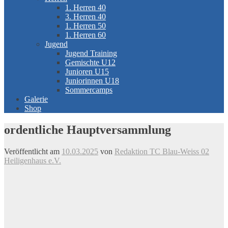
1. Herren 40
3. Herren 40
1. Herren 50
1. Herren 60
Jugend
Jugend Training
Gemischte U12
Junioren U15
Juniorinnen U18
Sommercamps
Galerie
Shop
ordentliche Hauptversammlung
Veröffentlicht am
10.03.2025
von
Redaktion TC Blau-Weiss 02
Heiligenhaus e.V.