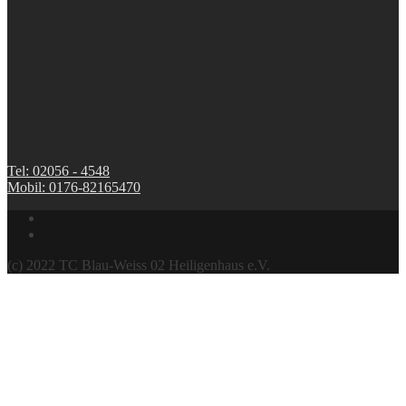
Tel: 02056 - 4548
Mobil: 0176-82165470
(c) 2022 TC Blau-Weiss 02 Heiligenhaus e.V.