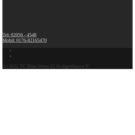
Tel: 02056 - 4548
Mobil: 0176-82165470
(c) 2022 TC Blau-Weiss 02 Heiligenhaus e.V.