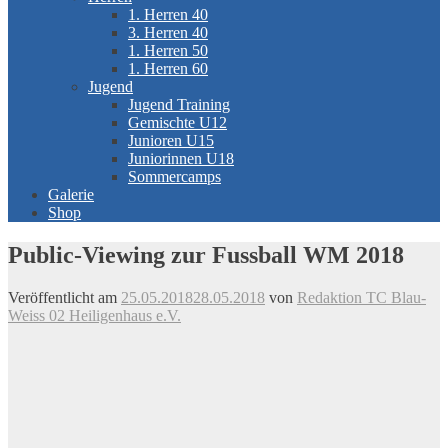
1. Herren 40
3. Herren 40
1. Herren 50
1. Herren 60
Jugend
Jugend Training
Gemischte U12
Junioren U15
Juniorinnen U18
Sommercamps
Galerie
Shop
Public-Viewing zur Fussball WM 2018
Veröffentlicht am
25.05.2018
28.05.2018
von
Redaktion TC Blau-
Weiss 02 Heiligenhaus e.V.