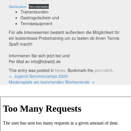
Starterpaket
Herunterladen
Trainerstunden
Gastrogutschein und
Tennisequipment
Für alle Interessenten besteht außerdem die Möglichkeit für
ein kostenloses Probetraining um zu testen ob ihnen Tennis
Spaß macht!
Informieren Sie sich jetzt bei uns!
Per Mail an info@tcbw02.de
This entry was posted in
News
. Bookmark the
permalink
.
Artikel-
←
Jugend-Sommercamps 2020
Medenspiele am kommenden Wochenende
→
Navigation