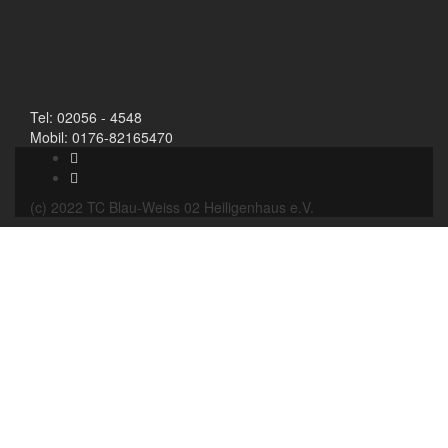
Tel: 02056 - 4548
Mobil: 0176-82165470
(c) 2022 TC Blau-Weiss 02 Heiligenhaus e.V.