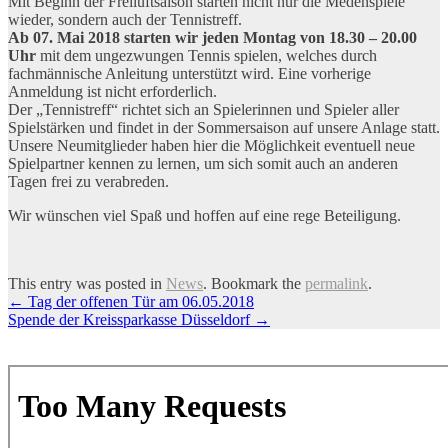
Mit Beginn der Freiluftsaison starten nicht nur die Medenspiele
wieder, sondern auch der Tennistreff.
Ab 07. Mai 2018 starten wir jeden Montag von 18.30 – 20.00
Uhr
mit dem ungezwungen Tennis spielen, welches durch
fachmännische Anleitung unterstützt wird. Eine vorherige
Anmeldung ist nicht erforderlich.
Der „Tennistreff“ richtet sich an Spielerinnen und Spieler aller
Spielstärken und findet in der Sommersaison auf unsere Anlage statt.
Unsere Neumitglieder haben hier die Möglichkeit eventuell neue
Spielpartner kennen zu lernen, um sich somit auch an anderen
Tagen frei zu verabreden.
Wir wünschen viel Spaß und hoffen auf eine rege Beteiligung.
This entry was posted in
News
. Bookmark the
permalink
.
Artikel-
←
Tag der offenen Tür am 06.05.2018
Spende der Kreissparkasse Düsseldorf
→
Navigation