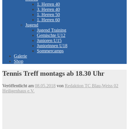
1. Herren 40
3. Herren 40
1. Herren 50
1. Herren 60
Jugend
Jugend Training
Gemischte U12
Junioren U15
Juniorinnen U18
Sommercamps
Galerie
Shop
Tennis Treff montags ab 18.30 Uhr
Veröffentlicht am
08.05.2018
von
Redaktion TC Blau-Weiss 02
Heiligenhaus e.V.