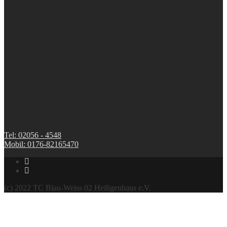
Tel: 02056 - 4548
Mobil: 0176-82165470
(c) 2022 TC Blau-Weiss 02 Heiligenhaus e.V.