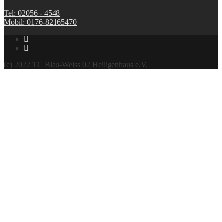
Tel: 02056 - 4548
Mobil: 0176-82165470
(c) 2022 TC Blau-Weiss 02 Heiligenhaus e.V.