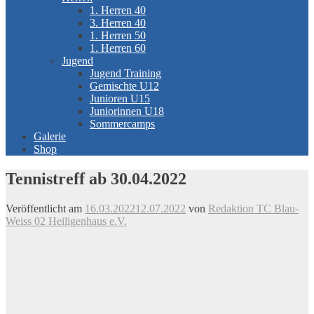
1. Herren 40
3. Herren 40
1. Herren 50
1. Herren 60
Jugend
Jugend Training
Gemischte U12
Junioren U15
Juniorinnen U18
Sommercamps
Galerie
Shop
Tennistreff ab 30.04.2022
Veröffentlicht am
16.03.2022
12.07.2022
von
Redaktion TC Blau-
Weiss 02 Heiligenhaus e.V.