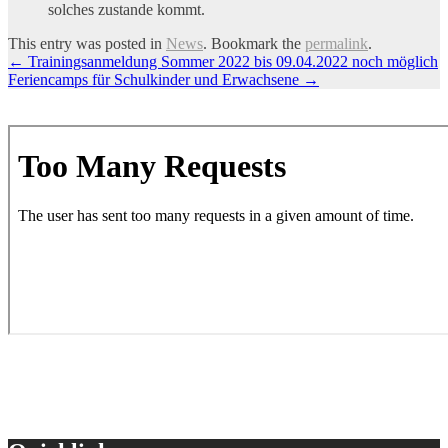
solches zustande kommt.
This entry was posted in
News
. Bookmark the
permalink
.
Artikel-
←
Trainingsanmeldung Sommer 2022 bis 09.04.2022 noch möglich
Feriencamps für Schulkinder und Erwachsene
→
Navigation