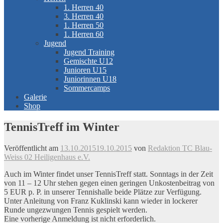
1. Herren 40
3. Herren 40
1. Herren 50
1. Herren 60
Jugend
Jugend Training
Gemischte U12
Junioren U15
Juniorinnen U18
Sommercamps
Galerie
Shop
TennisTreff im Winter
Veröffentlicht am
13.10.2015
19.10.2015
von
Redaktion TC Blau-
Weiss 02 Heiligenhaus e.V.
Auch im Winter findet unser TennisTreff statt. Sonntags in der Zeit
von 11 – 12 Uhr stehen gegen einen geringen Unkostenbeitrag von
5 EUR p. P. in unserer Tennishalle beide Plätze zur Verfügung.
Unter Anleitung von Franz Kuklinski kann wieder in lockerer
Runde ungezwungen Tennis gespielt werden.
Eine vorherige Anmeldung ist nicht erforderlich.