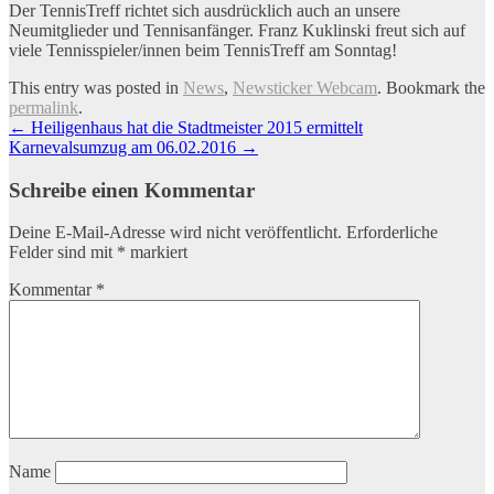
Der TennisTreff richtet sich ausdrücklich auch an unsere
Neumitglieder und Tennisanfänger. Franz Kuklinski freut sich auf
viele Tennisspieler/innen beim TennisTreff am Sonntag!
This entry was posted in
News
,
Newsticker Webcam
. Bookmark the
permalink
.
Artikel-
←
Heiligenhaus hat die Stadtmeister 2015 ermittelt
Karnevalsumzug am 06.02.2016
→
Navigation
Schreibe einen Kommentar
Deine E-Mail-Adresse wird nicht veröffentlicht.
Erforderliche
Felder sind mit
*
markiert
Kommentar
*
Name