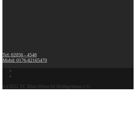
Tel: 02056 - 4548
Mobil: 0176-82165470
(c) 2022 TC Blau-Weiss 02 Heiligenhaus e.V.