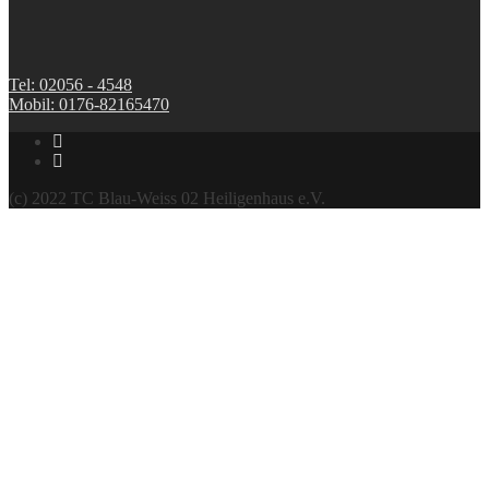
Tel: 02056 - 4548
Mobil: 0176-82165470
(c) 2022 TC Blau-Weiss 02 Heiligenhaus e.V.