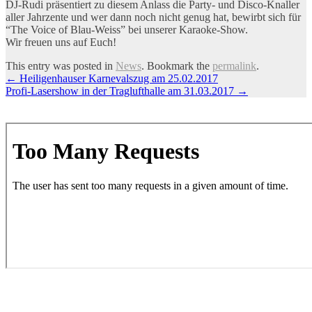
DJ-Rudi präsentiert zu diesem Anlass die Party- und Disco-Knaller
aller Jahrzente und wer dann noch nicht genug hat, bewirbt sich für
“The Voice of Blau-Weiss” bei unserer Karaoke-Show.
Wir freuen uns auf Euch!
This entry was posted in
News
. Bookmark the
permalink
.
Artikel-
←
Heiligenhauser Karnevalszug am 25.02.2017
Profi-Lasershow in der Traglufthalle am 31.03.2017
→
Navigation