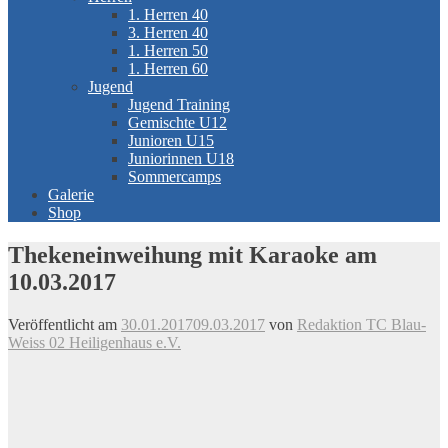
1. Herren 40
3. Herren 40
1. Herren 50
1. Herren 60
Jugend
Jugend Training
Gemischte U12
Junioren U15
Juniorinnen U18
Sommercamps
Galerie
Shop
Thekeneinweihung mit Karaoke am
10.03.2017
Veröffentlicht am
30.01.2017
09.03.2017
von
Redaktion TC Blau-
Weiss 02 Heiligenhaus e.V.