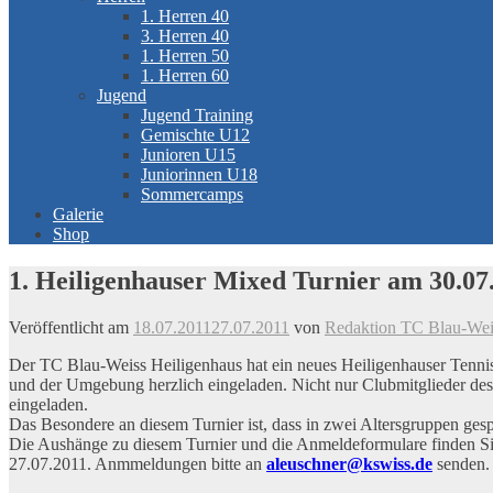
1. Herren 40
3. Herren 40
1. Herren 50
1. Herren 60
Jugend
Jugend Training
Gemischte U12
Junioren U15
Juniorinnen U18
Sommercamps
Galerie
Shop
1. Heiligenhauser Mixed Turnier am 30.07
Veröffentlicht am
18.07.2011
27.07.2011
von
Redaktion TC Blau-Weis
Der TC Blau-Weiss Heiligenhaus hat ein neues Heiligenhauser Tennis-
und der Umgebung herzlich eingeladen. Nicht nur Clubmitglieder des 
eingeladen.
Das Besondere an diesem Turnier ist, dass in zwei Altersgruppen ges
Die Aushänge zu diesem Turnier und die Anmeldeformulare finden Si
27.07.2011. Anmmeldungen bitte an
aleuschner@kswiss.de
senden.