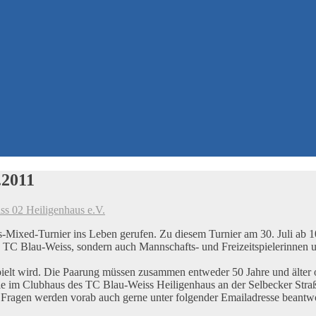
.2011
s 02 Heiligenhaus e.V.
Mixed-Turnier ins Leben gerufen. Zu diesem Turnier am 30. Juli ab 10
TC Blau-Weiss, sondern auch Mannschafts- und Freizeitspielerinnen und
pielt wird. Die Paarung müssen zusammen entweder 50 Jahre und älter od
e im Clubhaus des TC Blau-Weiss Heiligenhaus an der Selbecker Straß
 Fragen werden vorab auch gerne unter folgender Emailadresse beantwo