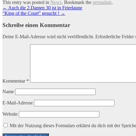
This entry was posted in
News
. Bookmark the
permalink
.
Artikel-
←
Auch die 2.Damen 30 ist in Feierlaune
“King of the Court” gesucht !
→
Navigation
Schreibe einen Kommentar
Deine E-Mail-Adresse wird nicht veröffentlicht.
Erforderliche Felder 
Kommentar
*
Name
E-Mail-Adresse
Website
Mit der Nutzung dieses Formulars erklärst du dich mit der Speic