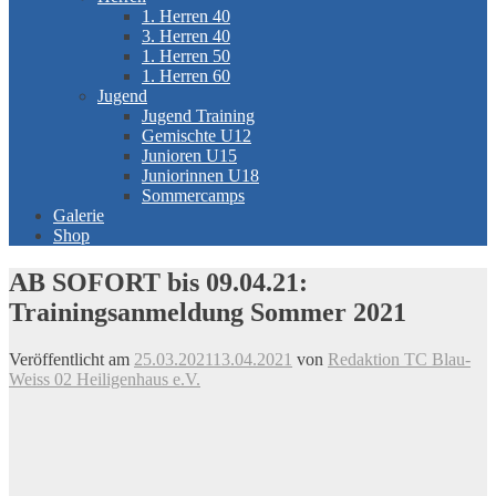
1. Herren 40
3. Herren 40
1. Herren 50
1. Herren 60
Jugend
Jugend Training
Gemischte U12
Junioren U15
Juniorinnen U18
Sommercamps
Galerie
Shop
AB SOFORT bis 09.04.21:
Trainingsanmeldung Sommer 2021
Veröffentlicht am
25.03.2021
13.04.2021
von
Redaktion TC Blau-
Weiss 02 Heiligenhaus e.V.