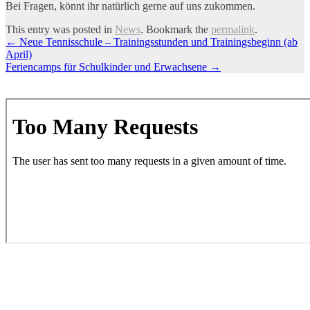
Bei Fragen, könnt ihr natürlich gerne auf uns zukommen.
This entry was posted in
News
. Bookmark the
permalink
.
Artikel-
←
Neue Tennisschule – Trainingsstunden und Trainingsbeginn (ab
April)
Navigation
Feriencamps für Schulkinder und Erwachsene
→