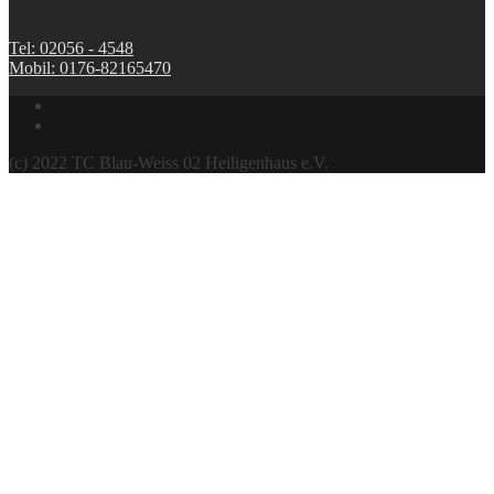
Tel: 02056 - 4548
Mobil: 0176-82165470
(c) 2022 TC Blau-Weiss 02 Heiligenhaus e.V.