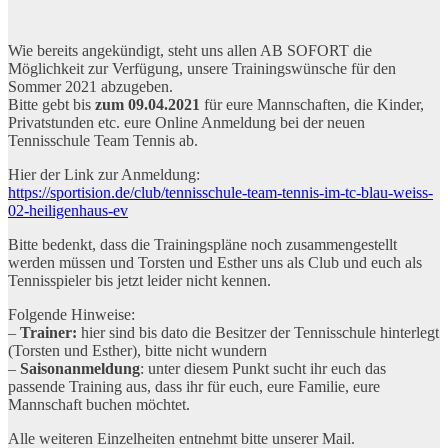
Wie bereits angekündigt, steht uns allen AB SOFORT die
Möglichkeit zur Verfügung, unsere Trainingswünsche für den
Sommer 2021 abzugeben.
Bitte gebt bis
zum 09.04.2021
für eure Mannschaften, die Kinder,
Privatstunden etc. eure Online Anmeldung bei der neuen
Tennisschule Team Tennis ab.
Hier der Link zur Anmeldung:
https://sportision.de/club/tennisschule-team-tennis-im-tc-blau-weiss-
02-heiligenhaus-ev
Bitte bedenkt, dass die Trainingspläne noch zusammengestellt
werden müssen und Torsten und Esther uns als Club und euch als
Tennisspieler bis jetzt leider nicht kennen.
Folgende Hinweise:
–
Trainer:
hier sind bis dato die Besitzer der Tennisschule hinterlegt
(Torsten und Esther), bitte nicht wundern
–
Saisonanmeldung
: unter diesem Punkt sucht ihr euch das
passende Training aus, dass ihr für euch, eure Familie, eure
Mannschaft buchen möchtet.
Alle weiteren Einzelheiten entnehmt bitte unserer Mail.