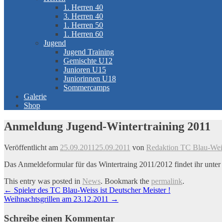
1. Herren 40
3. Herren 40
1. Herren 50
1. Herren 60
Jugend
Jugend Training
Gemischte U12
Junioren U15
Juniorinnen U18
Sommercamps
Galerie
Shop
Anmeldung Jugend-Wintertraining 2011
Veröffentlicht am
25.09.2011
25.09.2011
von
Redaktion TC Blau-Weis
Das Anmeldeformular für das Wintertraing 2011/2012 findet ihr unter
This entry was posted in
News
. Bookmark the
permalink
.
Artikel-
←
Spieler des TC Blau-Weiss ist Deutscher Meister !
Weihnachtsgrillen am 23.12.2011
→
Navigation
Schreibe einen Kommentar