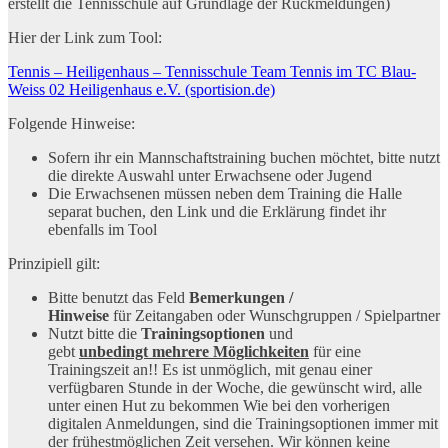
erstellt die Tennisschule auf Grundlage der Rückmeldungen)
Hier der Link zum Tool:
Tennis – Heiligenhaus – Tennisschule Team Tennis im TC Blau-
Weiss 02 Heiligenhaus e.V. (sportision.de)
Folgende Hinweise:
Sofern ihr ein Mannschaftstraining buchen möchtet, bitte nutzt
die direkte Auswahl unter Erwachsene oder Jugend
Die Erwachsenen müssen neben dem Training die Halle
separat buchen, den Link und die Erklärung findet ihr
ebenfalls im Tool
Prinzipiell gilt:
Bitte benutzt das Feld
Bemerkungen /
Hinweise
für Zeitangaben oder Wunschgruppen / Spielpartner
Nutzt bitte die
Trainingsoptionen
und
gebt
unbedingt mehrere Möglichkeiten
für eine
Trainingszeit an!! Es ist unmöglich, mit genau einer
verfügbaren Stunde in der Woche, die gewünscht wird, alle
unter einen Hut zu bekommen Wie bei den vorherigen
digitalen Anmeldungen, sind die Trainingsoptionen immer mit
der frühestmöglichen Zeit versehen. Wir können keine