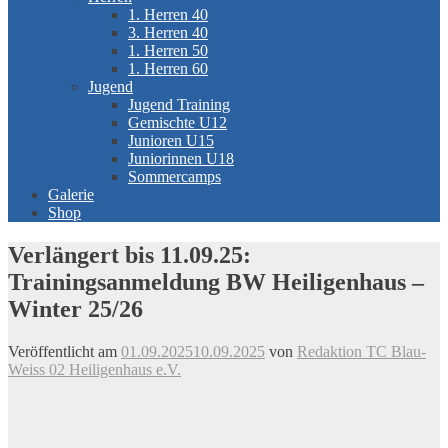
1. Herren 40
3. Herren 40
1. Herren 50
1. Herren 60
Jugend
Jugend Training
Gemischte U12
Junioren U15
Juniorinnen U18
Sommercamps
Galerie
Shop
Verlängert bis 11.09.25:
Trainingsanmeldung BW Heiligenhaus –
Winter 25/26
Veröffentlicht am
01.09.2025
10.09.2025
von
Redaktion TC Blau-
Weiss 02 Heiligenhaus e.V.