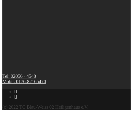
Tel: 02056 - 4548
Mobil: 0176-82165470
(c) 2022 TC Blau-Weiss 02 Heiligenhaus e.V.