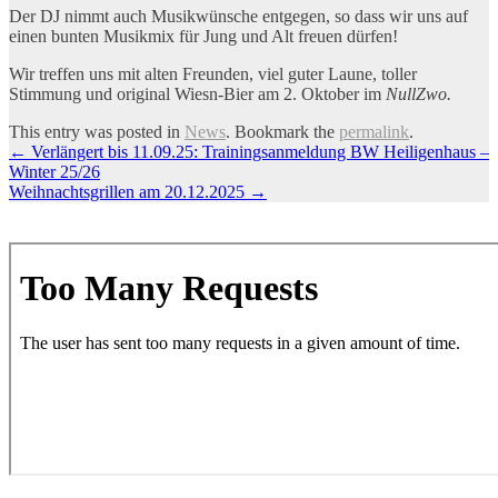
Der DJ nimmt auch Musikwünsche entgegen, so dass wir uns auf
einen bunten Musikmix für Jung und Alt freuen dürfen!
Wir treffen uns mit alten Freunden, viel guter Laune, toller
Stimmung und original Wiesn-Bier am 2. Oktober im
NullZwo.
This entry was posted in
News
. Bookmark the
permalink
.
Artikel-
←
Verlängert bis 11.09.25: Trainingsanmeldung BW Heiligenhaus –
Winter 25/26
Navigation
Weihnachtsgrillen am 20.12.2025
→