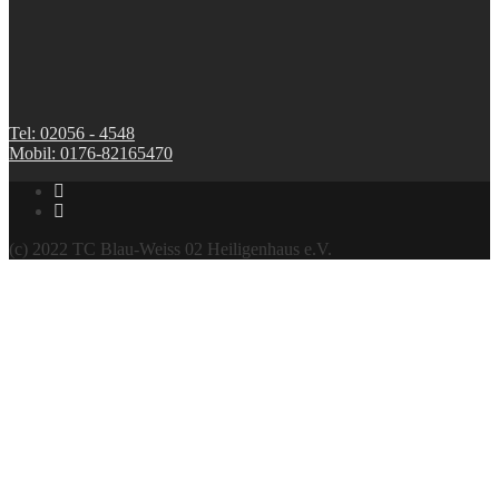
Tel: 02056 - 4548
Mobil: 0176-82165470
(c) 2022 TC Blau-Weiss 02 Heiligenhaus e.V.