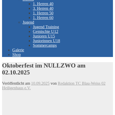
1. Herren 40
3. Herren 40
1. Herren 50
1. Herren 60
Jugend
Jugend Training
Gemischte U12
Junioren U15
Juniorinnen U18
Sommercamps
Galerie
Shop
Oktoberfest im NULLZWO am
02.10.2025
Veröffentlicht am
10.09.2025
von
Redaktion TC Blau-Weiss 02
Heiligenhaus e.V.